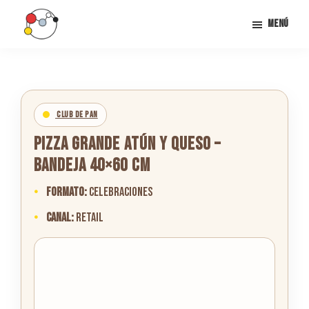
Saltar
Menú
al
contenido
Snacklab
Snacklab:
principal
La
clave
del
CLUB DE PAN
éxito
PIZZA GRANDE ATÚN Y QUESO –
en
BANDEJA 40×60 CM
tu
Formato:
CELEBRACIONES
negocio
de
Canal:
Retail
alimentación