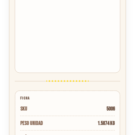
FICHA
SKU
5006
Peso unidad
1.5874 kg