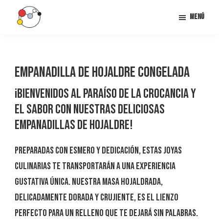
Saltar
Menú
al
contenido
Snacklab
Snacklab:
principal
La
clave
Empanadilla de hojaldre congelada
del
¡Bienvenidos al paraíso de la crocancia y
éxito
el sabor con nuestras deliciosas
en
Empanadillas de Hojaldre!
tu
negocio
Preparadas con esmero y dedicación, estas joyas
de
culinarias te transportarán a una experiencia
alimentación
gustativa única. Nuestra masa hojaldrada,
delicadamente dorada y crujiente, es el lienzo
perfecto para un relleno que te dejará sin palabras.