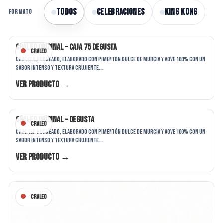
Todos
CELEBRACIONES
KING KONG
FORMATO
Craleo Original – Caja 75 Degusta
Craleo
Cracker horneado, elaborado con pimentón dulce de Murcia y AOVE 100% con un
sabor intenso y textura crujiente.…
Ver producto →
Craleo Original – Degusta
Craleo
Cracker horneado, elaborado con pimentón dulce de Murcia y AOVE 100% con un
sabor intenso y textura crujiente.…
Ver producto →
Craleo