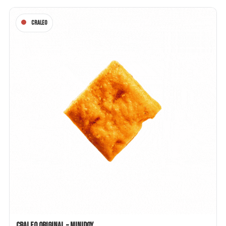
Craleo
Craleo Original – Minidoy