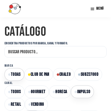
Saltar
Menú
al
contenido
Snacklab
Snacklab:
principal
Catálogo
La
clave
del
ENCUENTRA PRODUCTOS POR MARCA, CANAL Y FORMATO.
éxito
en
tu
MARCA
negocio
Todas
Club de Pan
Craleo
Subzefood
de
CANAL
alimentación
Todos
GOURMET
HORECA
IMPULSO
RETAIL
VENDING