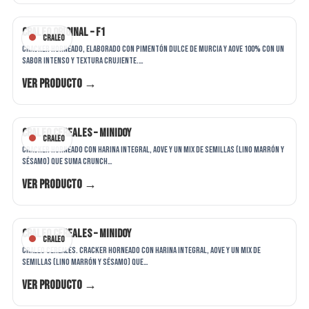
Craleo Original – F1
Craleo
Cracker horneado, elaborado con pimentón dulce de Murcia y AOVE 100% con un
sabor intenso y textura crujiente.…
Ver producto →
Craleo Cereales – Minidoy
Craleo
Cracker horneado con harina integral, AOVE y un mix de semillas (lino marrón y
sésamo) que suma crunch…
Ver producto →
Craleo Cereales – Minidoy
Craleo
Craleo Cereales. Cracker horneado con harina integral, AOVE y un mix de
semillas (lino marrón y sésamo) que…
Ver producto →