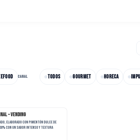
zefood
Todos
GOURMET
HORECA
IMP
CANAL
inal – Vending
do, elaborado con pimentón dulce de
100% con un sabor intenso y textura