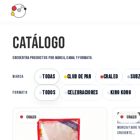
Saltar
Saltar
a
al
la
contenido
Snacklab
Snacklab:
navegación
principal
La
Catálogo
principal
clave
del
ENCUENTRA PRODUCTOS POR MARCA, CANAL Y FORMATO.
éxito
en
Todas
Club de Pan
Craleo
Sub
MARCA
tu
negocio
Todos
CELEBRACIONES
KING KONG
FORMATO
de
alimentación
Craleo Orig
Craleo
Craleo
Cracker hornea
Murcia y AOVE 
crujiente.…